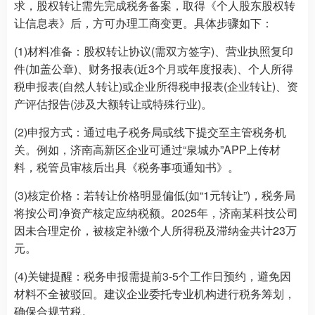
求，股权转让需先完成税务备案，取得《个人股东股权转
让信息表》后，方可办理工商变更。具体步骤如下：
(1)材料准备：股权转让协议(需双方签字)、营业执照复印
件(加盖公章)、财务报表(近3个月或年度报表)、个人所得
税申报表(自然人转让)或企业所得税申报表(企业转让)、资
产评估报告(涉及大额转让或特殊行业)。
(2)申报方式：通过电子税务局或线下提交至主管税务机
关。例如，济南高新区企业可通过“泉城办”APP上传材
料，税管员审核后出具《税务事项通知书》。
(3)核定价格：若转让价格明显偏低(如“1元转让”)，税务局
将按公司净资产核定应纳税额。2025年，济南某科技公司
因未合理定价，被核定补缴个人所得税及滞纳金共计23万
元。
(4)关键提醒：税务申报需提前3-5个工作日预约，避免因
材料不全被驳回。建议企业委托专业机构进行税务筹划，
确保合规节税。