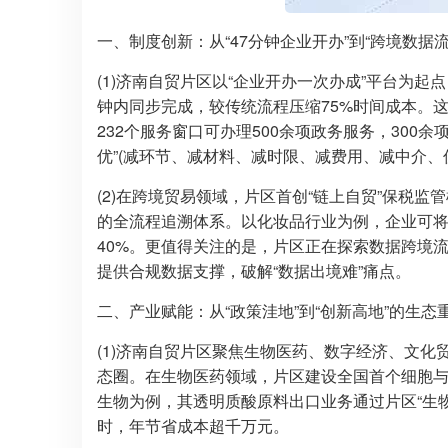
一、制度创新：从“47分钟企业开办”到“跨境数据
(1)济南自贸片区以“企业开办一次办成”平台为
钟内同步完成，较传统流程压缩75%时间成本。这
232个服务窗口可办理500余项政务服务，300
优”(减环节、减材料、减时限、减费用、减中介、
(2)在跨境贸易领域，片区首创“链上自贸”保税
的全流程追溯体系。以化妆品行业为例，企业可
40%。更值得关注的是，片区正在探索数据跨境
提供合规数据支撑，破解“数据出境难”痛点。
二、产业赋能：从“政策洼地”到“创新高地”的生态
(1)济南自贸片区聚焦生物医药、数字经济、文化
态圈。在生物医药领域，片区建设全国首个细胞
生物为例，其透明质酸原料出口业务通过片区“生物
时，年节省成本超千万元。