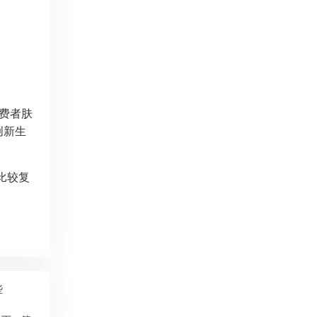
消费者肤
创新生
比较复
。
些