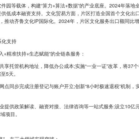
件园等载体，构建“算力+算法+数据”的产业底座。2024年落地
业提供低成本融资支持。文化贸易方面，片区打造全国首个文化出
”，推动齐鲁文化IP国际化。2024年，片区文化服务出口额同比
系化支持
入+精准扶持+生态赋能”的全链条服务：
业共享托管机构地址，降低办公成本;实施“一业一证”改革，将37
至5天。
行网点同步完成注册登记与账户开立;创新“8小时极速退税”机制，
创企业提供政策解读、融资对接、法律咨询等一站式服务;设立10亿
领域项目。
战略”，在三大领域实现突破：