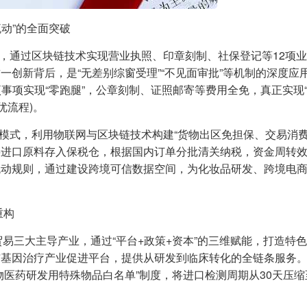
流动”的全面突破
起点，通过区块链技术实现营业执照、印章刻制、社保登记等12项业
一创新背后，是“无差别综窗受理”“不见面审批”等机制的深度应
余项事项实现“零跑腿”，公章刻制、证照邮寄等费用全免，真正实现
优流程)。
监管模式，利用物联网与区块链技术构建“货物出区免担保、交易消费
将进口原料存入保税仓，根据国内订单分批清关纳税，资金周转
流动规则，通过建设跨境可信数据空间，为化妆品研发、跨境电
重构
贸易三大主导产业，通过“平台+政策+资本”的三维赋能，打造特
与基因治疗产业促进平台，提供从研发到临床转化的全链条服务
医药研发用特殊物品白名单”制度，将进口检测周期从30天压缩