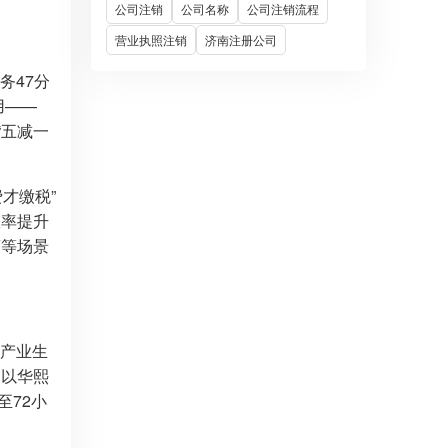
公司注销
公司名称
公司注销流程
营业执照注销
济南注册公司
务47分
用——
“五减一
才缴税”
效率提升
商等场景
色产业生
。以华熙
至72小