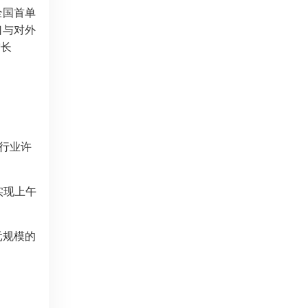
全国首单
口与对外
增长
个行业许
实现上午
元规模的