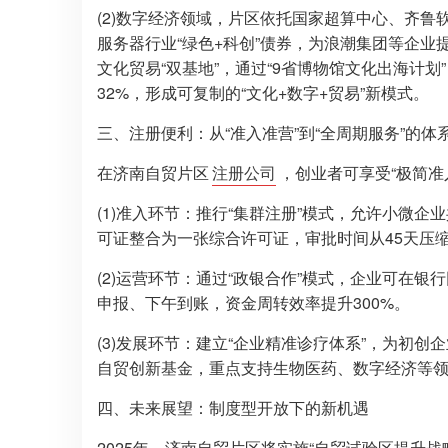
(2)数字经济领域，片区依托国家超算中心、齐鲁软
服务器行业“绿色+科创”债券，为浪潮集团等企
文化贸易“双基地”，通过“9省博物馆文化出海计划
32%，形成可复制的“文化+数字+贸易”新模式。
三、注册便利：从“准入准营”到“全周期服务”的体
在济南自贸片区
注册公司
，创业者可享受“极简准
(1)准入环节：推行“集群注册”模式，允许小微企
可证整合为一张综合许可证，审批时间从45天压缩
(2)运营环节：通过“政银合作”模式，企业可在银
申报、下午到账，资金周转效率提升300%。
(3)发展环节：建立“企业精准诊疗体系”，为初
自贸创新基金，重点支持生物医药、数字经济等
四、未来展望：制度型开放下的新机遇
2025年，济南自贸片区将实施“自贸试验区提升