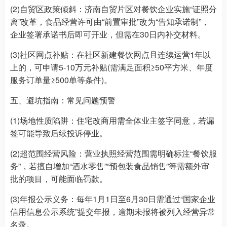
(2)自贸区政策倾斜：济南自贸片区对餐饮企业实施“证照分
离”改革，食品经营许可由“前置审批”改为“告知承诺制”，
企业签署承诺书后即可开业，但需在30日内补交材料。
(3)社区网点补贴：在社区新建餐饮网点且连续运营1年以
上的，可申请5-10万元补贴(需满足面积≥50平方米、年度
服务订单量≥500单等条件)。
五、避坑指南：常见问题预警
(1)场地性质陷阱：住宅改商用需全体业主签字同意，若漏
签可能导致后续投诉停业。
(2)超范围经营风险：营业执照经营范围需明确标注“餐饮服
务”，若擅自增加“酒水零售”“预包装食品销售”等需额外审
批的项目，可能面临罚款。
(3)年报公示义务：每年1月1日至6月30日需通过“国家企业
信用信息公示系统”提交年报，逾期未报将被列入经营异常
名录。