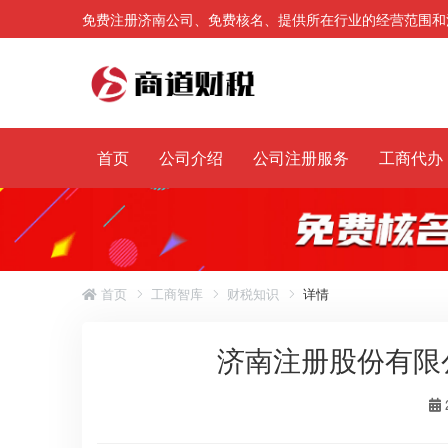
免费注册济南公司、免费核名、提供所在行业的经营范围和
首页
公司介绍
公司注册服务
工商代办
首页
工商智库
财税知识
详情
济南注册股份有限