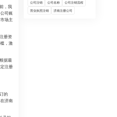
公司注销
公司名称
公司注销流程
前，我
营业执照注销
济南注册公司
到公司账
了市场主
注册资
门槛，激
根据最
约定注册
订的
以在济南