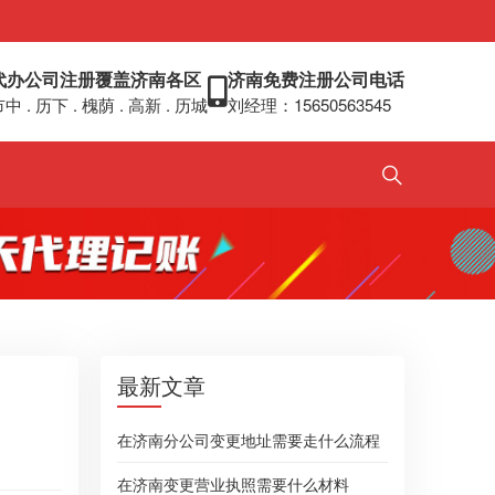
代办公司注册覆盖济南各区
济南免费注册公司电话
中 . 历下 . 槐荫 . 高新 . 历城
刘经理：15650563545
最新文章
在济南分公司变更地址需要走什么流程
在济南变更营业执照需要什么材料