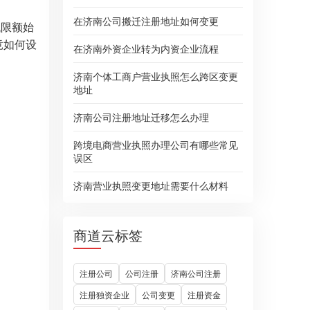
在济南公司搬迁注册地址如何变更
低限额始
竟如何设
在济南外资企业转为内资企业流程
济南个体工商户营业执照怎么跨区变更
地址
济南公司注册地址迁移怎么办理
跨境电商营业执照办理公司有哪些常见
误区
济南营业执照变更地址需要什么材料
商道云标签
注册公司
公司注册
济南公司注册
注册独资企业
公司变更
注册资金