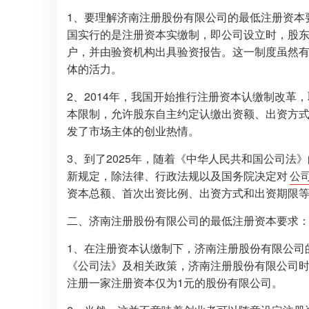
1、要理解济南注册股份有限公司的最低注册资本
国实行的是注册资本实缴制，即公司设立时，股
户，并由验资机构出具验资报告。这一制度虽然
体的活力。
2、2014年，我国开始推行注册资本认缴制改
本限制，允许股东自主约定认缴出资额、出资方
发了市场主体的创业热情。
3、到了2025年，随着《中华人民共和国公司
新规定，除法律、行政法规以及国务院决定对
公
资本总额、首次出资比例、出资方式和出资期限
二、济南注册股份有限公司的最低注册资本要求：
1、在注册资本认缴制下，济南注册股份有限公司
《公司法》及相关政策，济南注册股份有限公司
注册一家注册资本仅为1元的股份有限公司。