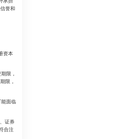
外承担
的信誉和
册资本
资期限，
资期限，
可能面临
、证券
符合注