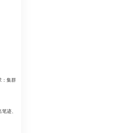
求：集群
名笔迹、