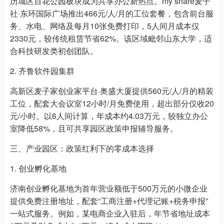
历城区百花公园板块成为共享办公新热点。my share麦子
社·东环国际广场推出466元/人/月的工位套餐，包含前台服
务、水电、网络及每月10张免费打印，5人间月成本仅
2330元，较传统租赁节省62%。该区域毗邻山东大学，适
合科技研发类初创团队。
2. 齐鲁软件园集群
高新区麦子家创业家平台·奥盛大厦提供560元/人/月的精装
工位，配套大会议室12小时/月免费使用，超出部分仅收20
元/小时。以6人间计算，年成本约4.03万元，较独立办公
室降低58%，且可共享园区政策申报辅导服务。
三、产业园区：政策红利下的零成本选择
1. 创业孵化基地
济南创业孵化基地为首年营业额低于500万元的小微企业
提供免费注册地址，配套“工商注册+代理记账+税务申报”
一站式服务。例如，某电商企业入驻后，年节省地址成本