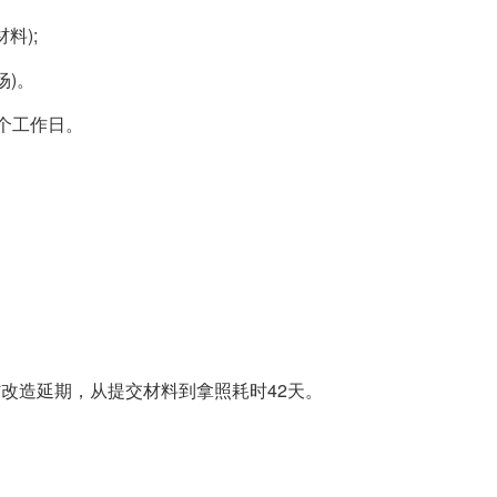
料);
场)。
5个工作日。
消防改造延期，从提交材料到拿照耗时42天。