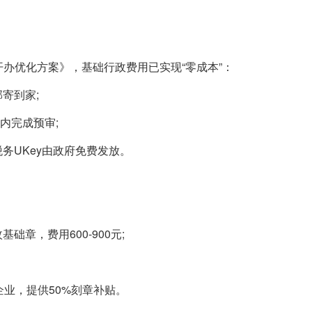
开办优化方案》，基础行政费用已实现“零成本”：
寄到家;
钟内完成预审;
务UKey由政府免费发放。
础章，费用600-900元;
企业，提供50%刻章补贴。