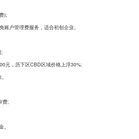
);
首年免账户管理费服务，适合初创企业。
;
000元，历下区CBD区域价格上浮30%;
款。
审费;
金。