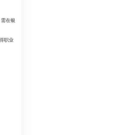
，需在银
得职业