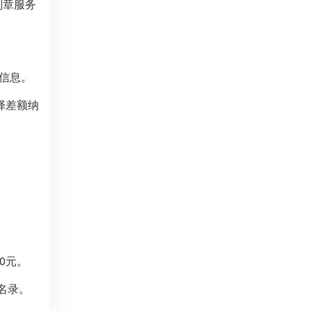
刻章服务
户信息。
择差额纳
0元。
名录。