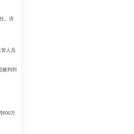
责任。济
主管人员
犯被判刑
500万