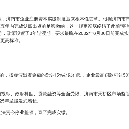
落地，济南市企业注册资本实缴制度迎来根本性变革。根据济南市
五年内完成认缴出资的足额缴纳，这一规定彻底终结了此前“零首
司，政策设置了3年过渡期，要求最晚在2032年6月30日前完成
行更高标准。
缴的，按虚假出资金额的5%-15%处以罚款，企业最高罚款可达50
致招投标、政府补贴、贷款融资等全面受限。济南市天桥区市场监
25年呈爆发式增长。
依法责令停业整顿，直至完成实缴。