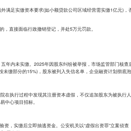
额外满足实缴资本要求(如小额贷款公司区域经营需实缴1亿元)，
万元的，直接面临行政撤销登记，并处5万元罚款。
元，五年内未实缴。2025年因股东纠纷被举报，市场监管部门核查
(按未缴部分的15%)，股东被列入失信名单，企业融资计划彻底
法院在执行过程中发现其注册资本虚假，不仅追加股东为被执行
交易中心项目招标。
虚假验资，实缴后立即抽逃资金。公安机关以“虚假出资罪”立案侦查