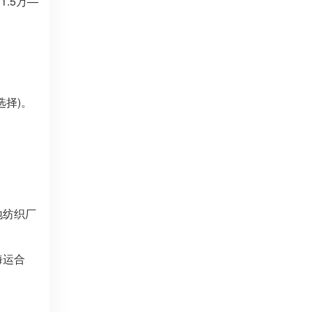
.5万—
选择)。
地纺织厂
海运合