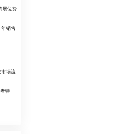
的展位费
，年销售
致市场流
或者特