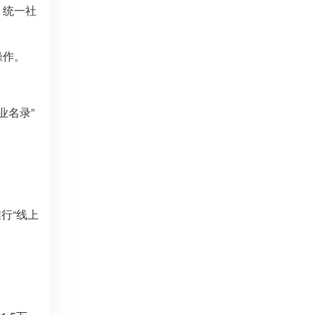
、统一社
操作。
业名录”
行“线上