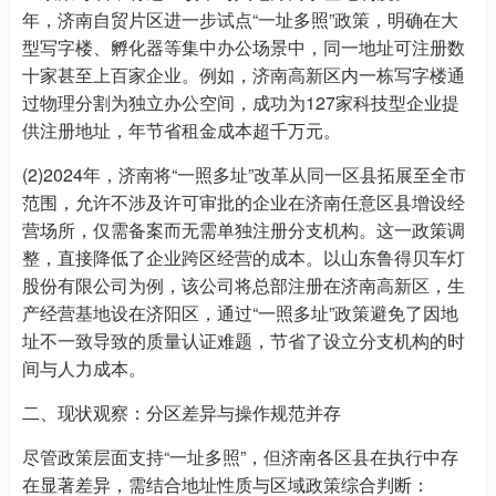
年，济南自贸片区进一步试点“一址多照”政策，明确在大
型写字楼、孵化器等集中办公场景中，同一地址可注册数
十家甚至上百家企业。例如，济南高新区内一栋写字楼通
过物理分割为独立办公空间，成功为127家科技型企业提
供注册地址，年节省租金成本超千万元。
(2)2024年，济南将“一照多址”改革从同一区县拓展至全市
范围，允许不涉及许可审批的企业在济南任意区县增设经
营场所，仅需备案而无需单独注册分支机构。这一政策调
整，直接降低了企业跨区经营的成本。以山东鲁得贝车灯
股份有限公司为例，该公司将总部注册在济南高新区，生
产经营基地设在济阳区，通过“一照多址”政策避免了因地
址不一致导致的质量认证难题，节省了设立分支机构的时
间与人力成本。
二、现状观察：分区差异与操作规范并存
尽管政策层面支持“一址多照”，但济南各区县在执行中存
在显著差异，需结合地址性质与区域政策综合判断：