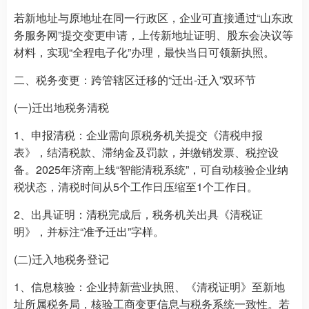
若新地址与原地址在同一行政区，企业可直接通过“山东政
务服务网”提交变更申请，上传新地址证明、股东会决议等
材料，实现“全程电子化”办理，最快当日可领新执照。
二、税务变更：跨管辖区迁移的“迁出-迁入”双环节
(一)迁出地税务清税
1、申报清税：企业需向原税务机关提交《清税申报
表》，结清税款、滞纳金及罚款，并缴销发票、税控设
备。2025年济南上线“智能清税系统”，可自动核验企业纳
税状态，清税时间从5个工作日压缩至1个工作日。
2、出具证明：清税完成后，税务机关出具《清税证
明》，并标注“准予迁出”字样。
(二)迁入地税务登记
1、信息核验：企业持新营业执照、《清税证明》至新地
址所属税务局，核验工商变更信息与税务系统一致性。若