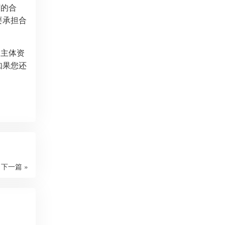
订的合
要承担合
备主体资
如果您还
下一篇 »